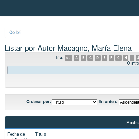
Skip
navigation
Colibri
Listar por Autor Macagno, María Elena
Ir a:
0-9
A
B
C
D
E
F
G
H
I
J
O intro
Ordenar por:
En orden:
Mostra
Fecha de
Título