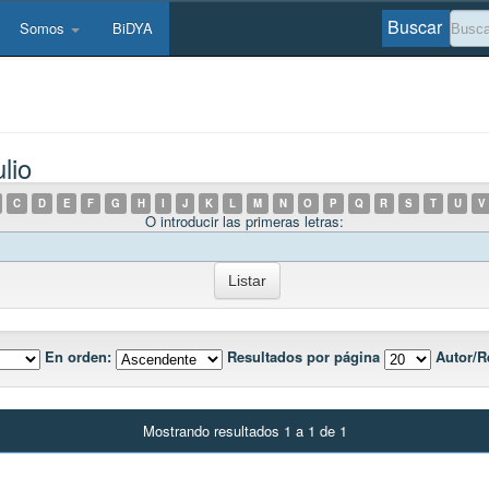
Buscar
Somos
BiDYA
lio
C
D
E
F
G
H
I
J
K
L
M
N
O
P
Q
R
S
T
U
V
O introducir las primeras letras:
En orden:
Resultados por página
Autor/R
Mostrando resultados 1 a 1 de 1