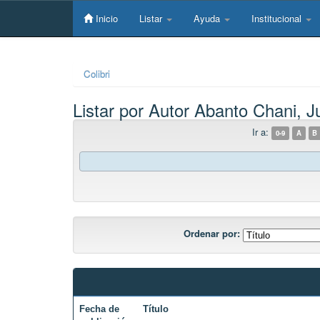
Skip
navigation
Inicio
Listar
Ayuda
Institucional
Colibri
Listar por Autor Abanto Chani, Ju
Ir a:
0-9
A
B
Ordenar por:
Fecha de
Título