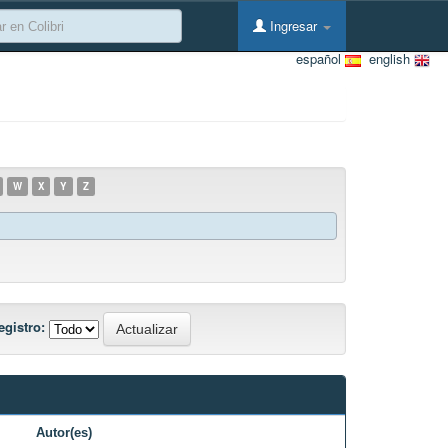
Ingresar
español
english
W
X
Y
Z
egistro:
Autor(es)